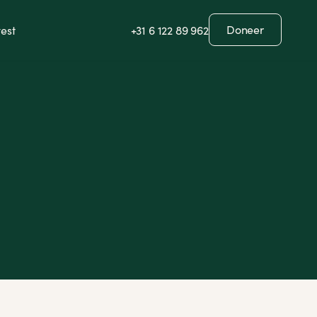
Doneer
est
+31 6 122 89 962