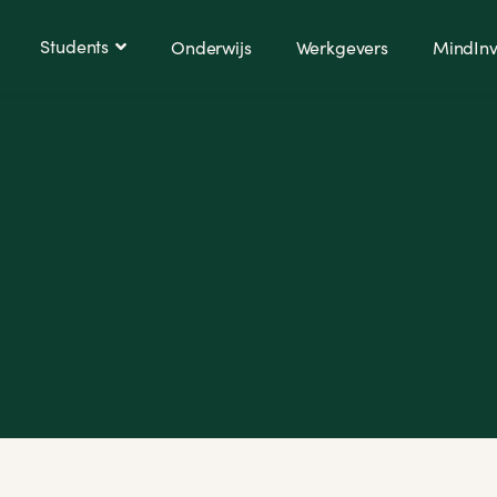
Students
Onderwijs
Werkgevers
MindInv
